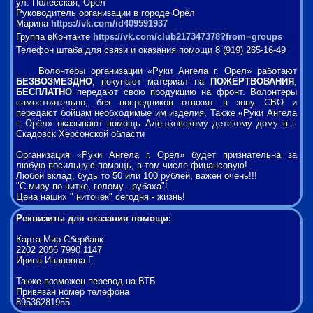
ул. Полесская, Орёл
Руководитель организации в городе Орёл
Марина
https://vk.com/id409591937
Группа вКонтакте
https://vk.com/club217347378?from=groups
Телефон штаба для связи и оказания помощи 8 (919) 265-16-49
Волонтёры организации «Руки Ангела г. Орел» работают
БЕЗВОЗМЕЗДНО
, покупают материал на
ПОЖЕРТВОВАНИЯ
,
БЕСПЛАТНО
передают свою продукцию на фронт. Волонтёры
самостоятельно, без посредников отвозят в зону СВО и
передают бойцам необходимые им изделия. Также «Руки Ангела
г. Орёл» оказывают помощь Алешковскому детскому дому в г.
Скадовск Херсонской области
Организация «Руки Ангела г. Орёл» будет признательна за
любую посильную помощь, в том числе финансовую!
Любой вклад, будь то 50 или 100 рублей, важен очень!!!
"С миру по нитке, голому - рубаха"!
Цена наших " ниточек" сегодня - жизнь!
Реквизиты для оказания помощи:
Карта Мир Сбербанк
2202 2056 7990 1147
Ирина Ивановна Г.
Также возможен перевод на ВТБ
Привязан номер телефона
89536281955